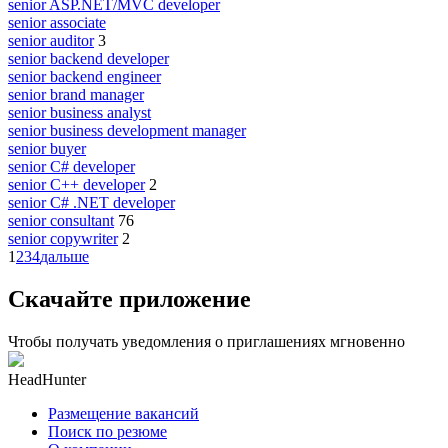
senior ASP.NET/MVC developer
senior associate
senior auditor
3
senior backend developer
senior backend engineer
senior brand manager
senior business analyst
senior business development manager
senior buyer
senior C# developer
senior C++ developer
2
senior C# .NET developer
senior consultant
76
senior copywriter
2
1
2
3
4
дальше
Скачайте приложение
Чтобы получать уведомления о приглашениях мгновенно
HeadHunter
Размещение вакансий
Поиск по резюме