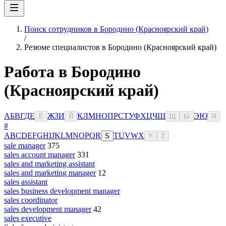
Поиск сотрудников в Бородино (Красноярский край)
/
Резюме специалистов в Бородино (Красноярский край)
Работа в Бородино
(Красноярский край)
А
Б
В
Г
Д
Е
Ж
З
И
К
Л
М
Н
О
П
Р
С
Т
У
Ф
Х
Ц
Ч
Ш
Э
Ю
Ё
Й
Щ
Ы
Я
#
A
B
C
D
E
F
G
H
I
J
K
L
M
N
O
P
Q
R
T
U
V
W
X
S
Y
Z
sale manager
375
sales account manager
331
sales and marketing assistant
sales and marketing manager
12
sales assistant
sales business development manager
sales coordinator
sales development manager
42
sales executive