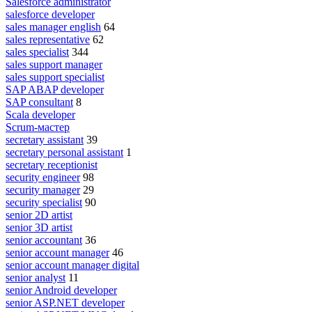
Salesforce administrator
salesforce developer
sales manager english
64
sales representative
62
sales specialist
344
sales support manager
sales support specialist
SAP ABAP developer
SAP consultant
8
Scala developer
Scrum-мастер
secretary assistant
39
secretary personal assistant
1
secretary receptionist
security engineer
98
security manager
29
security specialist
90
senior 2D artist
senior 3D artist
senior accountant
36
senior account manager
46
senior account manager digital
senior analyst
11
senior Android developer
senior ASP.NET developer