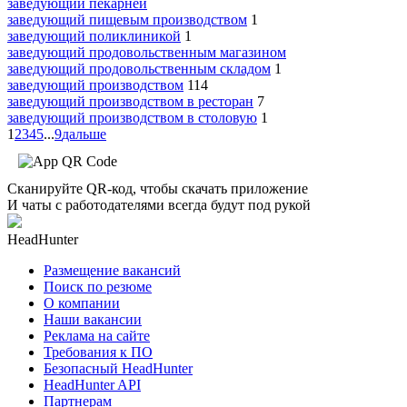
заведующий пекарней
заведующий пищевым производством
1
заведующий поликлиникой
1
заведующий продовольственным магазином
заведующий продовольственным складом
1
заведующий производством
114
заведующий производством в ресторан
7
заведующий производством в столовую
1
1
2
3
4
5
...
9
дальше
Сканируйте QR-код, чтобы скачать приложение
И чаты с работодателями всегда будут под рукой
HeadHunter
Размещение вакансий
Поиск по резюме
О компании
Наши вакансии
Реклама на сайте
Требования к ПО
Безопасный HeadHunter
HeadHunter API
Партнерам