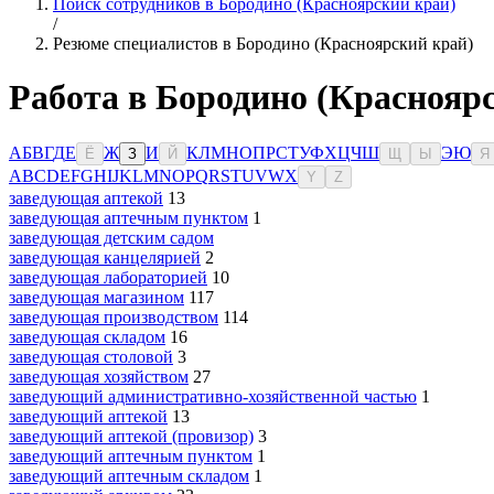
Поиск сотрудников в Бородино (Красноярский край)
/
Резюме специалистов в Бородино (Красноярский край)
Работа в Бородино (Краснояр
А
Б
В
Г
Д
Е
Ж
И
К
Л
М
Н
О
П
Р
С
Т
У
Ф
Х
Ц
Ч
Ш
Э
Ю
Ё
З
Й
Щ
Ы
Я
A
B
C
D
E
F
G
H
I
J
K
L
M
N
O
P
Q
R
S
T
U
V
W
X
Y
Z
заведующая аптекой
13
заведующая аптечным пунктом
1
заведующая детским садом
заведующая канцелярией
2
заведующая лабораторией
10
заведующая магазином
117
заведующая производством
114
заведующая складом
16
заведующая столовой
3
заведующая хозяйством
27
заведующий административно-хозяйственной частью
1
заведующий аптекой
13
заведующий аптекой (провизор)
3
заведующий аптечным пунктом
1
заведующий аптечным складом
1