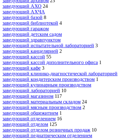
заведующий архивом
23
заведующий АХО
24
заведующий АХЧА
заведующий базой
8
заведующий библиотекой
4
заведующий гаражом
заведующий детским садом
заведующий здравпунктом
заведующий испытательной лабораторией
3
заведующий канцелярией
2
заведующий кассой
55
заведующий кассой дополнительного офиса
1
заведующий кафе
3
заведующий клинико-диагностической лабораторией
заведующий кондитерским производством
1
заведующий кулинарным производством
заведующий лабораторией
10
заведующий магазином
117
заведующий материальным складом
24
заведующий мясным производством
2
заведующий общежитием
1
заведующий отделением
16
заведующий отделом
125
заведующий отделом розничных продаж
10
заведующий педиатрическим отделением