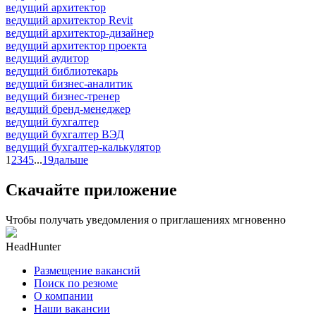
ведущий архитектор
ведущий архитектор Revit
ведущий архитектор-дизайнер
ведущий архитектор проекта
ведущий аудитор
ведущий библиотекарь
ведущий бизнес-аналитик
ведущий бизнес-тренер
ведущий бренд-менеджер
ведущий бухгалтер
ведущий бухгалтер ВЭД
ведущий бухгалтер-калькулятор
1
2
3
4
5
...
19
дальше
Скачайте приложение
Чтобы получать уведомления о приглашениях мгновенно
HeadHunter
Размещение вакансий
Поиск по резюме
О компании
Наши вакансии