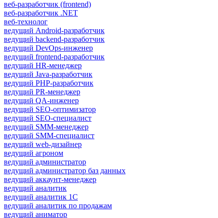
веб-разработчик (frontend)
веб-разработчик .NET
веб-технолог
ведущий Android-разработчик
ведущий backend-разработчик
ведущий DevOps-инженер
ведущий frontend-разработчик
ведущий HR-менеджер
ведущий Java-разработчик
ведущий PHP-разработчик
ведущий PR-менеджер
ведущий QA-инженер
ведущий SEO-оптимизатор
ведущий SEO-специалист
ведущий SMM-менеджер
ведущий SMM-специалист
ведущий web-дизайнер
ведущий агроном
ведущий администратор
ведущий администратор баз данных
ведущий аккаунт-менеджер
ведущий аналитик
ведущий аналитик 1С
ведущий аналитик по продажам
ведущий аниматор