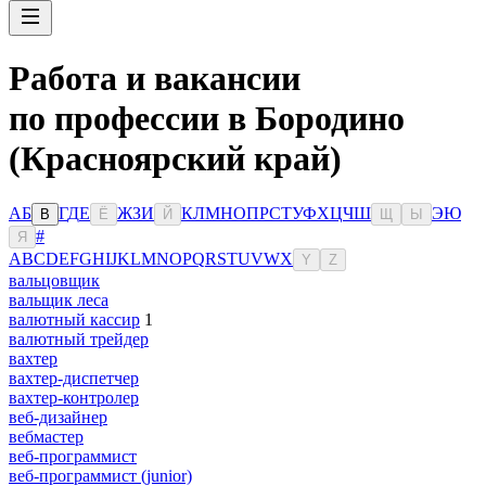
Работа и вакансии
по профессии в Бородино
(Красноярский край)
А
Б
Г
Д
Е
Ж
З
И
К
Л
М
Н
О
П
Р
С
Т
У
Ф
Х
Ц
Ч
Ш
Э
Ю
В
Ё
Й
Щ
Ы
#
Я
A
B
C
D
E
F
G
H
I
J
K
L
M
N
O
P
Q
R
S
T
U
V
W
X
Y
Z
вальцовщик
вальщик леса
валютный кассир
1
валютный трейдер
вахтер
вахтер-диспетчер
вахтер-контролер
веб-дизайнер
вебмастер
веб-программист
веб-программист (junior)