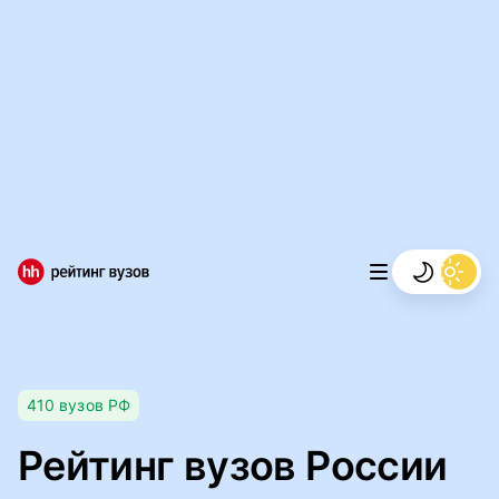
Мы используем файлы cookie, чтобы обеспечивать
правильную работу нашего веб-сайта и анализировать
сетевой трафик.
Правила использования файлов cookie
Мы используем файлы cookie.
Правила использования
файлов cookie
Понятно
410
вузов
РФ
Рейтинг вузов России