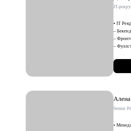
IT-рекру
— Перех
Кому мо
• IT Рек
• Финан
– Бекенд
• Промы
– Фронте
• Госсе
– Фуллст
• IT и т
– Мобиль
• HR и 
– QA / Т
Postman,
– DevOps
– Аналит
CV инж
Алена
– Дизай
– Менедж
Senior P
Account
• Менедж
• До IT-