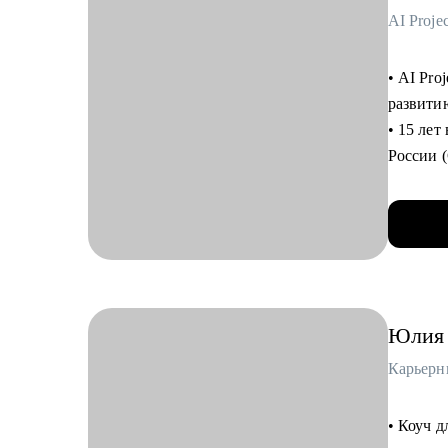
AI Proje
• AI Pro
развити
• 15 лет
России 
• Проше
человек)
• Карье
в Linked
социальн
Юлия
С чем п
• Объясню, как р
Карьерн
вакансии
также ра
• Коуч 
• Расск