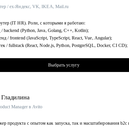
тер / ex-Яндекс, VK, IKEA, Mail.ru
од из госсектора в коммерческие компании
гу помочь:
рутер (IT HR). Роли, с которыми я работаю:
сы: банки, аудит, финтех
 / backend (Python, Java, Golang, C++, Kotlin);
шленность: добыча, энергетика, транспорт
нд / frontend (JavaScript, TypeScript, React, Vue, Angular);
ктор: министерства, госкомпании
ек / fullstack (React, Node.js, Python, PostgreSQL, Docker, CI CD);
елеком: продуктовые и IT-директора
ная разработка (iOS и Android: Swift, Kotlin, Java);
управление персоналом: HRD, HR BP, рекрутинг, HR-аналитика
естирование (Manual и Automation: Java, Python, Selenium, Cypres
Выбрать услугу
 k6);
, SRE, Embedded, Linux, облака: AWS, GCP, Azure;
ики (Data, Product, BI, Business и System Analyst), Data Scientist,
енеры;
Гладилина
неры (UX UI, продуктовые, графические, motion);
еры (Support, Sales, Project, Product, Team Lead, Head of Product,
roduct Manager в Avito
);
ер продукта с опытом как запуска, так и масштабирования b2c 
рекрутинга — руководитель Customer Support: в 22 года попал в