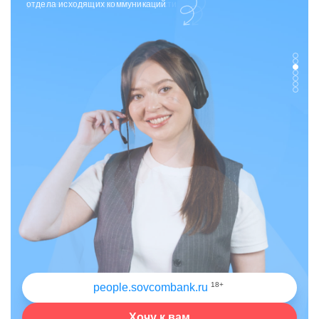
отдела исходящих коммуникаций
18+
people.sovcombank.ru
Хочу к вам