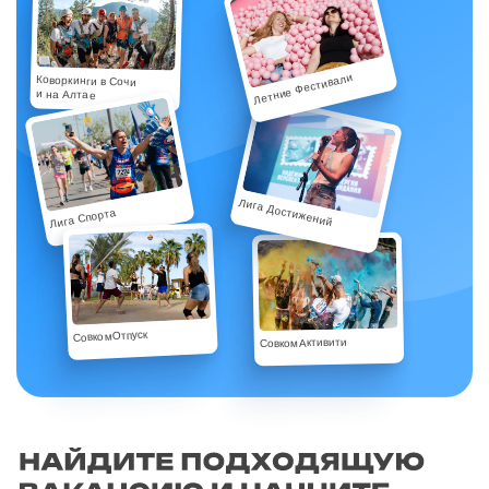
Летние Фестивали
Коворкинги в Сочи
и на Алтае
Лига Достижений
Лига Спорта
СовкомОтпуск
СовкомАктивити