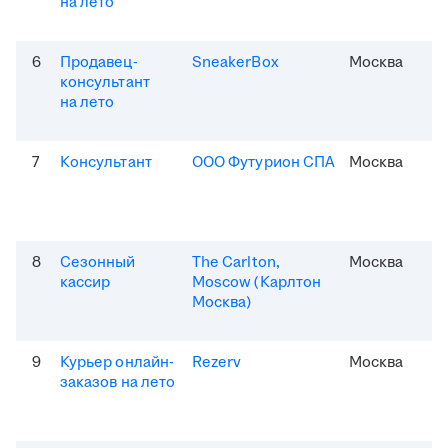
на лето
6
Продавец-
SneakerBox
Москва
консультант
на лето
7
Консультант
ООО Футурион СПА
Москва
8
Сезонный
The Carlton,
Москва
кассир
Moscow (Карлтон
Москва)
9
Курьер онлайн-
Rezerv
Москва
заказов на лето