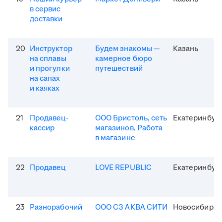
в сервис
доставки
20
Инструктор
Будем знакомы —
Казань
на сплавы
камерное бюро
и прогулки
путешествий
на сапах
и каяках
21
Продавец-
ООО Бристоль, сеть
Екатеринбур
кассир
магазинов, Работа
в магазине
22
Продавец
LOVE REPUBLIC
Екатеринбур
23
Разнорабочий
ООО СЗ АКВА СИТИ
Новосибирск