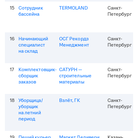
15
Сотрудник
TERMOLAND
Санкт-
бассейна
Петербург
16
Начинающий
ОСГ Рекордз
Санкт-
специалист
Менеджмент
Петербург
на склад
17
Комплектовщик-
САТУРН —
Санкт-
сборщик
строительные
Петербург
заказов
материалы
18
Уборщица/
Взлёт, ГК
Санкт-
уборщик
Петербург
на летний
период
19
Пеший курьер
Маркет Деливери
Казань