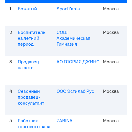
1
Вожатый
SportZania
Москва
2
Воспитатель
СОШ
Москва
на летний
Академическая
период
Гимназия
3
Продавец
АО ГЛОРИЯ ДЖИНС
Москва
на лето
4
Сезонный
ООО Эстилаб Рус
Москва
продавец-
консультант
5
Работник
ZARINA
Москва
торгового зала