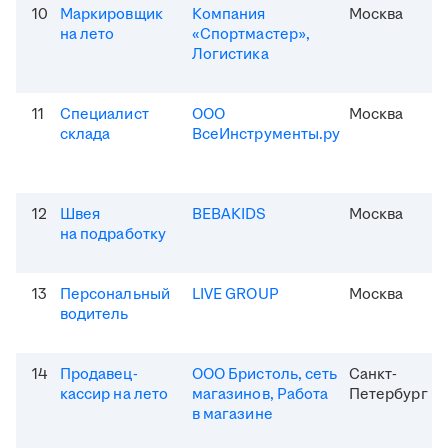
10
Маркировщик
Компания
Москва
на лето
«Спортмастер»,
Логистика
11
Специалист
ООО
Москва
склада
ВсеИнструменты.ру
12
Швея
BEBAKIDS
Москва
на подработку
13
Персональный
LIVE GROUP
Москва
водитель
14
Продавец-
ООО Бристоль, сеть
Санкт-
кассир на лето
магазинов, Работа
Петербург
в магазине