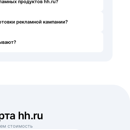
ламных продуктов hh.ru?
готовки рекламной кампании?
ывают?
рта hh.ru
аем стоимость