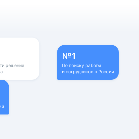
№1
йти решение
По поиску работы
са
и сотрудников в России
ий