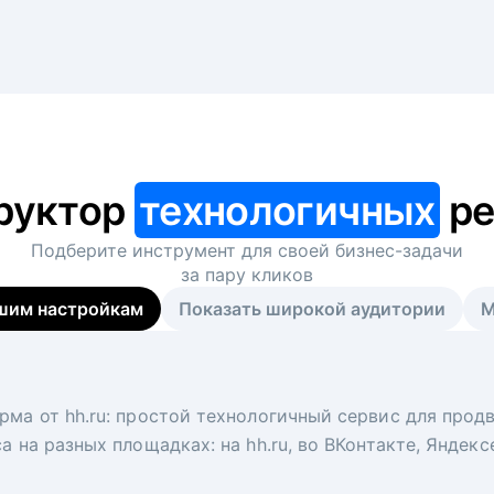
руктор
технологичных
ре
Подберите инструмент для своей
бизнес-задачи
за пару кликов
шим настройкам
Показать широкой аудитории
М
я
 рекрутер
рма от hh.ru: простой технологичный сервис для прод
 для вакансий на главной странице hh.ru. Увеличивает
под ключ. Решите, сколько кандидатов и когда вам нуж
а на разных площадках: на hh.ru, во ВКонтакте, Яндек
ологи, рекрутеры и проектные менеджеры hh.ru с цел
тов