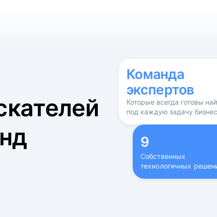
б
Команда
экспертов
скателей
Которые всегда готовы на
под каждую задачу бизне
нд
9
Собственных
технологичных решен