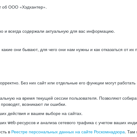
ет об ООО «Хэдхантер».
но и всегда содержали актуальную для вас информацию.
акие они бывают, для чего они нам нужны и как отказаться от их 
рректно. Без них сайт или отдельные его функции могут работат
альную на время текущей сессии пользователя. Позволяют собира
 проводят, возникают ли ошибки.
их действия и вашем выборе на сайтах.
х web-ресурсов и анализа сетевого трафика с учетом ваших инд
есть в
Реестре персональных данных на сайте Роскомнадзора
. Там