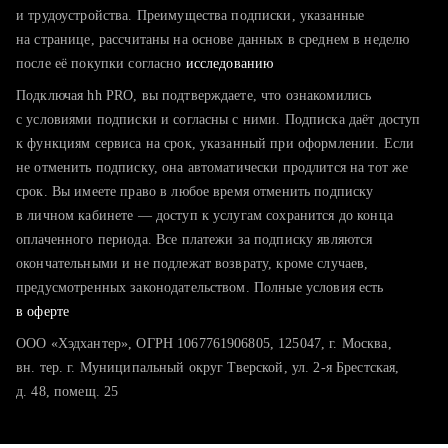
тратите много времени на поиск и вручную поднимаете
и трудоустройства. Преимущества подписки, указанные
резюме
на странице, рассчитаны на основе данных в среднем в неделю
после её покупки согласно
хотите сравнить себя с конкурентами и оценить шансы
исследованию
Подключая hh PRO, вы подтверждаете, что ознакомились
с условиями подписки и согласны с ними. Подписка даёт доступ
к функциям сервиса на срок, указанный при оформлении. Если
не отменить подписку, она автоматически продлится на тот же
срок. Вы имеете право в любое время отменить подписку
в личном кабинете — доступ к услугам сохранится до конца
оплаченного периода. Все платежи за подписку являются
окончательными и не подлежат возврату, кроме случаев,
предусмотренных законодательством. Полные условия есть
в оферте
ООО «Хэдхантер», ОГРН 1067761906805, 125047, г. Москва,
вн. тер. г. Муниципальный округ Тверской, ул. 2-я Брестская,
д. 48, помещ. 25