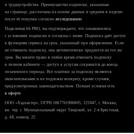
тратите много времени на поиск и вручную поднимаете
и трудоустройства. Преимущества подписки, указанные
резюме
на странице, рассчитаны на основе данных в среднем в неделю
после её покупки согласно
хотите сравнить себя с конкурентами и оценить шансы
исследованию
Подключая hh PRO, вы подтверждаете, что ознакомились
с условиями подписки и согласны с ними. Подписка даёт доступ
к функциям сервиса на срок, указанный при оформлении. Если
не отменить подписку, она автоматически продлится на тот же
срок. Вы имеете право в любое время отменить подписку
в личном кабинете — доступ к услугам сохранится до конца
оплаченного периода. Все платежи за подписку являются
окончательными и не подлежат возврату, кроме случаев,
предусмотренных законодательством. Полные условия есть
в оферте
ООО «Хэдхантер», ОГРН 1067761906805, 125047, г. Москва,
вн. тер. г. Муниципальный округ Тверской, ул. 2-я Брестская,
д. 48, помещ. 25